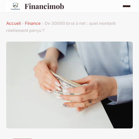
Financimob
Accueil
›
Finance
›
De 30000 brut à net : quel montant
réellement perçu ?