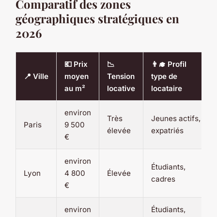
Comparatif des zones
géographiques stratégiques en
2026
💶 Prix
📉
👨‍🎓 Profil
📍 Ville
moyen
Tension
type de
au m²
locative
locataire
environ
Très
Jeunes actifs,
Paris
9 500
élevée
expatriés
€
environ
Étudiants,
Lyon
4 800
Élevée
cadres
€
environ
Étudiants,