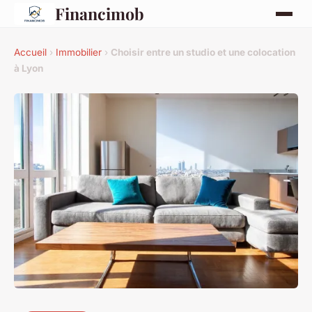
Financimob
Accueil
›
Immobilier
›
Choisir entre un studio et une colocation
à Lyon