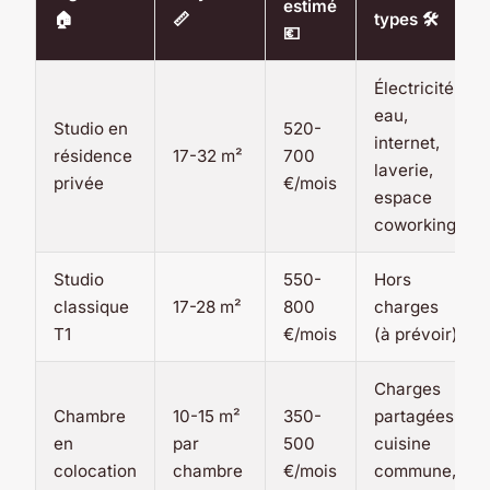
estimé
🏠
📏
types 🛠️
💶
Électricité,
eau,
Studio en
520-
internet,
résidence
17-32 m²
700
laverie,
privée
€/mois
espace
coworking
Studio
550-
Hors
classique
17-28 m²
800
charges
T1
€/mois
(à prévoir)
Charges
Chambre
10-15 m²
350-
partagées,
en
par
500
cuisine
colocation
chambre
€/mois
commune,