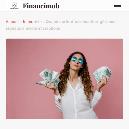
Financimob
Accueil
›
Immobilier
›
Quand sortir d'une location-gérance :
signaux d'alerte et solutions